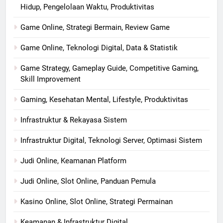
Hidup, Pengelolaan Waktu, Produktivitas
Game Online, Strategi Bermain, Review Game
Game Online, Teknologi Digital, Data & Statistik
Game Strategy, Gameplay Guide, Competitive Gaming,
Skill Improvement
Gaming, Kesehatan Mental, Lifestyle, Produktivitas
Infrastruktur & Rekayasa Sistem
Infrastruktur Digital, Teknologi Server, Optimasi Sistem
Judi Online, Keamanan Platform
Judi Online, Slot Online, Panduan Pemula
Kasino Online, Slot Online, Strategi Permainan
Keamanan & Infrastruktur Digital