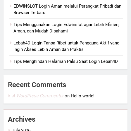
EDWINSLOT Login Aman melalui Perangkat Pribadi dan
Browser Terbaru
Tips Menggunakan Login Edwinslot agar Lebih Efisien,
Aman, dan Mudah Dipahami
Lebah4D Login Tanpa Ribet untuk Pengguna Aktif yang
Ingin Akses Lebih Aman dan Praktis
Tips Menghindari Halaman Palsu Saat Login Lebah4D
Recent Comments
A WordPress Commenter
on
Hello world!
Archives
July 2026