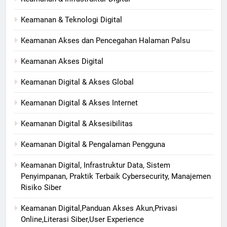
Keamanan & Teknologi Digital
Keamanan Akses dan Pencegahan Halaman Palsu
Keamanan Akses Digital
Keamanan Digital & Akses Global
Keamanan Digital & Akses Internet
Keamanan Digital & Aksesibilitas
Keamanan Digital & Pengalaman Pengguna
Keamanan Digital, Infrastruktur Data, Sistem
Penyimpanan, Praktik Terbaik Cybersecurity, Manajemen
Risiko Siber
Keamanan Digital,Panduan Akses Akun,Privasi
Online,Literasi Siber,User Experience