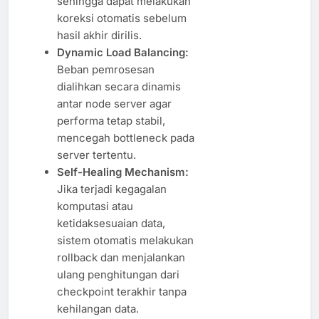
sehingga dapat melakukan
koreksi otomatis sebelum
hasil akhir dirilis.
Dynamic Load Balancing:
Beban pemrosesan
dialihkan secara dinamis
antar node server agar
performa tetap stabil,
mencegah bottleneck pada
server tertentu.
Self-Healing Mechanism:
Jika terjadi kegagalan
komputasi atau
ketidaksesuaian data,
sistem otomatis melakukan
rollback dan menjalankan
ulang penghitungan dari
checkpoint terakhir tanpa
kehilangan data.