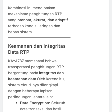
Kombinasi ini menciptakan
mekanisme penghitungan RTP
yang
otonom, akurat, dan adaptif
terhadap kondisi jaringan dan
beban sistem.
Keamanan dan Integritas
Data RTP
KAYA787 memahami bahwa
transparansi penghitungan RTP
bergantung pada
integritas dan
keamanan data
.Oleh karena itu,
sistem cloud-nya dilengkapi
dengan beberapa lapisan
perlindungan, antara lain:
Data Encryption:
Seluruh
data transaksi dan hasil