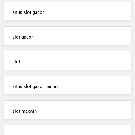
situs slot gacor
slot gacor
slot
situs slot gacor hari ini
slot maxwin