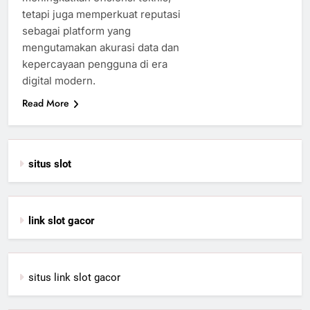
tetapi juga memperkuat reputasi
sebagai platform yang
mengutamakan akurasi data dan
kepercayaan pengguna di era
digital modern.
Read More
situs slot
link slot gacor
situs link slot gacor