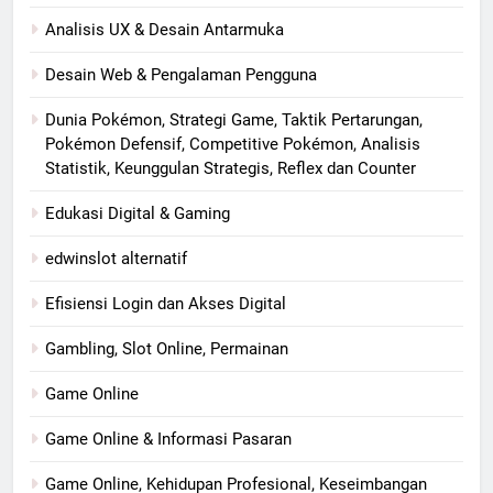
Analisis UX & Desain Antarmuka
Desain Web & Pengalaman Pengguna
Dunia Pokémon, Strategi Game, Taktik Pertarungan,
Pokémon Defensif, Competitive Pokémon, Analisis
Statistik, Keunggulan Strategis, Reflex dan Counter
Edukasi Digital & Gaming
edwinslot alternatif
Efisiensi Login dan Akses Digital
Gambling, Slot Online, Permainan
Game Online
Game Online & Informasi Pasaran
Game Online, Kehidupan Profesional, Keseimbangan