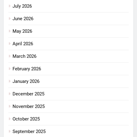
July 2026
June 2026
May 2026
April 2026
March 2026
February 2026
January 2026
December 2025
November 2025
October 2025
September 2025