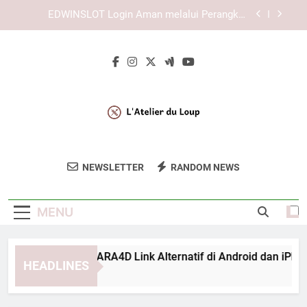
Skip
Tips Menggunakan Login Edwinslot agar Lebih
to
Efisien, Aman, dan Mudah Dipahami
content
Lebah4D Login Tanpa Ribet untuk Pengguna Aktif
yang Ingin Akses Lebih Aman dan Praktis
Cara Membuka TIARA4D Link Alternatif di
Android dan iPhone
EDWINSLOT Login Aman melalui Perangkat
Pribadi dan Browser Terbaru
Tips Menggunakan Login Edwinslot agar Lebih
Efisien, Aman, dan Mudah Dipahami
L'Atelier Du Loup
Dapatkan Inspirasi Dari Desain Dan Karya
Lebah4D Login Tanpa Ribet untuk Pengguna Aktif
NEWSLETTER
RANDOM NEWS
yang Ingin Akses Lebih Aman dan Praktis
Seni Di L’Atelier Du Loup.
MENU
ra Membuka TIARA4D Link Alternatif di Android dan iPhone
HEADLINES
Weeks Ago