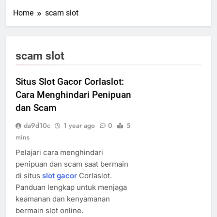
Home
scam slot
scam slot
Situs Slot Gacor Corlaslot:
Cara Menghindari Penipuan
dan Scam
da9d10c
1 year ago
0
5
mins
Pelajari cara menghindari
penipuan dan scam saat bermain
di situs
slot gacor
Corlaslot.
Panduan lengkap untuk menjaga
keamanan dan kenyamanan
bermain slot online.