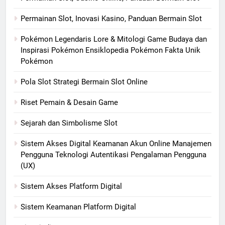
Permainan Slot, Inovasi Kasino, Panduan Bermain Slot
Pokémon Legendaris Lore & Mitologi Game Budaya dan
Inspirasi Pokémon Ensiklopedia Pokémon Fakta Unik
Pokémon
Pola Slot Strategi Bermain Slot Online
Riset Pemain & Desain Game
Sejarah dan Simbolisme Slot
Sistem Akses Digital Keamanan Akun Online Manajemen
Pengguna Teknologi Autentikasi Pengalaman Pengguna
(UX)
Sistem Akses Platform Digital
Sistem Keamanan Platform Digital