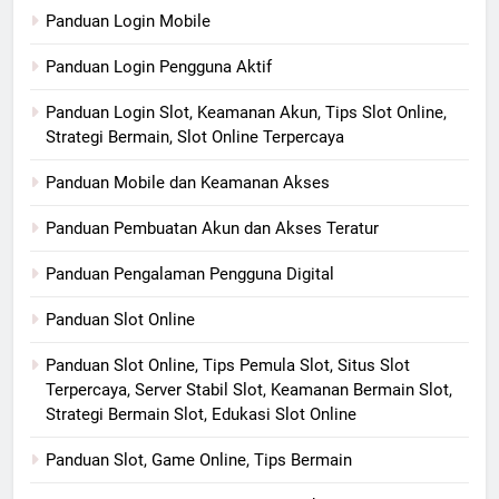
Panduan Login Mobile
Panduan Login Pengguna Aktif
Panduan Login Slot, Keamanan Akun, Tips Slot Online,
Strategi Bermain, Slot Online Terpercaya
Panduan Mobile dan Keamanan Akses
Panduan Pembuatan Akun dan Akses Teratur
Panduan Pengalaman Pengguna Digital
Panduan Slot Online
Panduan Slot Online, Tips Pemula Slot, Situs Slot
Terpercaya, Server Stabil Slot, Keamanan Bermain Slot,
Strategi Bermain Slot, Edukasi Slot Online
Panduan Slot, Game Online, Tips Bermain