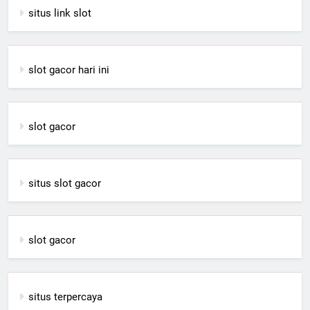
situs link slot
slot gacor hari ini
slot gacor
situs slot gacor
slot gacor
situs terpercaya