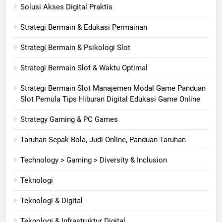
Solusi Akses Digital Praktis
Strategi Bermain & Edukasi Permainan
Strategi Bermain & Psikologi Slot
Strategi Bermain Slot & Waktu Optimal
Strategi Bermain Slot Manajemen Modal Game Panduan
Slot Pemula Tips Hiburan Digital Edukasi Game Online
Strategy Gaming & PC Games
Taruhan Sepak Bola, Judi Online, Panduan Taruhan
Technology > Gaming > Diversity & Inclusion
Teknologi
Teknologi & Digital
Teknologi & Infrastruktur Digital