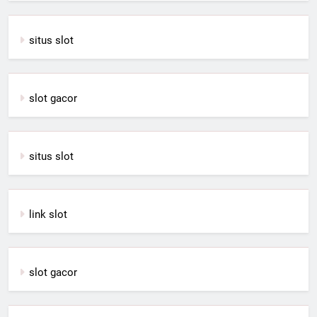
situs slot
slot gacor
situs slot
link slot
slot gacor