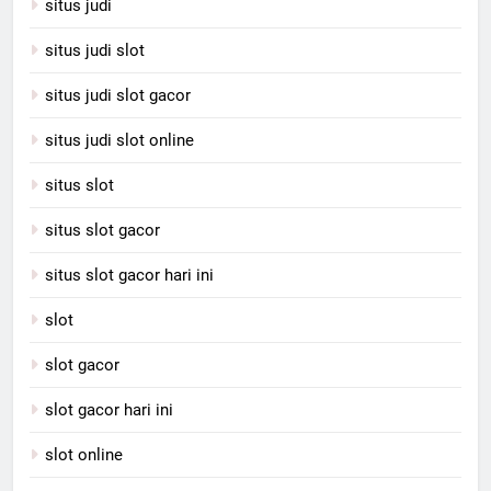
situs judi
situs judi slot
situs judi slot gacor
situs judi slot online
situs slot
situs slot gacor
situs slot gacor hari ini
slot
slot gacor
slot gacor hari ini
slot online