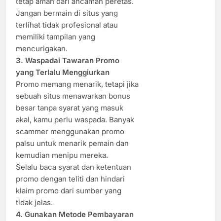
tetap aman dari ancaman peretas.
Jangan bermain di situs yang
terlihat tidak profesional atau
memiliki tampilan yang
mencurigakan.
3. Waspadai Tawaran Promo
yang Terlalu Menggiurkan
Promo memang menarik, tetapi jika
sebuah situs menawarkan bonus
besar tanpa syarat yang masuk
akal, kamu perlu waspada. Banyak
scammer menggunakan promo
palsu untuk menarik pemain dan
kemudian menipu mereka.
Selalu baca syarat dan ketentuan
promo dengan teliti dan hindari
klaim promo dari sumber yang
tidak jelas.
4. Gunakan Metode Pembayaran