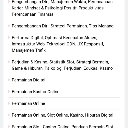
Pengembangan Diri, Manajemen Waktu, Perencanaan
Karier, Mindset & Psikologi Positif, Produktivitas,
Perencanaan Finansial
Pengembangan Diri, Strategi Permainan, Tips Menang
Performa Digital, Optimasi Kecepatan Akses,
Infrastruktur Web, Teknologi CDN, UX Responsif,
Manajemen Trafik
Perjudian & Kasino, Statistik Slot, Strategi Bermain,
Game & Hiburan, Psikologi Perjudian, Edukasi Kasino
Permainan Digital
Permainan Kasino Online
Permainan Online
Permainan Online, Slot Online, Kasino, Hiburan Digital
Permainan Slot, Casino Online, Panduan Bermain Slot