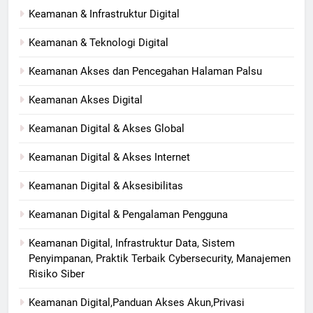
Keamanan & Infrastruktur Digital
Keamanan & Teknologi Digital
Keamanan Akses dan Pencegahan Halaman Palsu
Keamanan Akses Digital
Keamanan Digital & Akses Global
Keamanan Digital & Akses Internet
Keamanan Digital & Aksesibilitas
Keamanan Digital & Pengalaman Pengguna
Keamanan Digital, Infrastruktur Data, Sistem
Penyimpanan, Praktik Terbaik Cybersecurity, Manajemen
Risiko Siber
Keamanan Digital,Panduan Akses Akun,Privasi