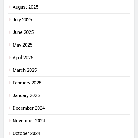
August 2025
July 2025
June 2025
May 2025
April 2025
March 2025
February 2025
January 2025
December 2024
November 2024
October 2024