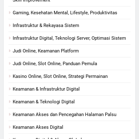
Gaming, Kesehatan Mental, Lifestyle, Produktivitas
Infrastruktur & Rekayasa Sistem
Infrastruktur Digital, Teknologi Server, Optimasi Sistem
Judi Online, Keamanan Platform
Judi Online, Slot Online, Panduan Pemula
Kasino Online, Slot Online, Strategi Permainan
Keamanan & Infrastruktur Digital
Keamanan & Teknologi Digital
Keamanan Akses dan Pencegahan Halaman Palsu
Keamanan Akses Digital