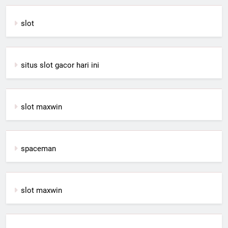
slot
situs slot gacor hari ini
slot maxwin
spaceman
slot maxwin