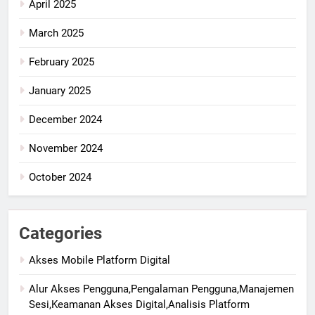
April 2025
March 2025
February 2025
January 2025
December 2024
November 2024
October 2024
Categories
Akses Mobile Platform Digital
Alur Akses Pengguna,Pengalaman Pengguna,Manajemen
Sesi,Keamanan Akses Digital,Analisis Platform