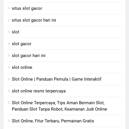
situs slot gacor
situs slot gacor hari ini
slot
slot gacor
slot gacor hari ini
slot online
Slot Online | Panduan Pemula | Game Interaktif
slot online resmi terpercaya
Slot Online Terpercaya, Tips Aman Bermain Slot,
Panduan Slot Tanpa Robot, Keamanan Judi Online
Slot Online, Fitur Terbaru, Permainan Gratis