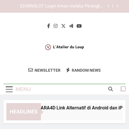
Skip
Tips Menggunakan Login Edwinslot agar Lebih
to
Efisien, Aman, dan Mudah Dipahami
content
Lebah4D Login Tanpa Ribet untuk Pengguna Aktif
yang Ingin Akses Lebih Aman dan Praktis
Cara Membuka TIARA4D Link Alternatif di
Android dan iPhone
EDWINSLOT Login Aman melalui Perangkat
Pribadi dan Browser Terbaru
Tips Menggunakan Login Edwinslot agar Lebih
Efisien, Aman, dan Mudah Dipahami
L'Atelier Du Loup
Dapatkan Inspirasi Dari Desain Dan Karya
Lebah4D Login Tanpa Ribet untuk Pengguna Aktif
NEWSLETTER
RANDOM NEWS
yang Ingin Akses Lebih Aman dan Praktis
Seni Di L’Atelier Du Loup.
MENU
ra Membuka TIARA4D Link Alternatif di Android dan iPhone
HEADLINES
Weeks Ago