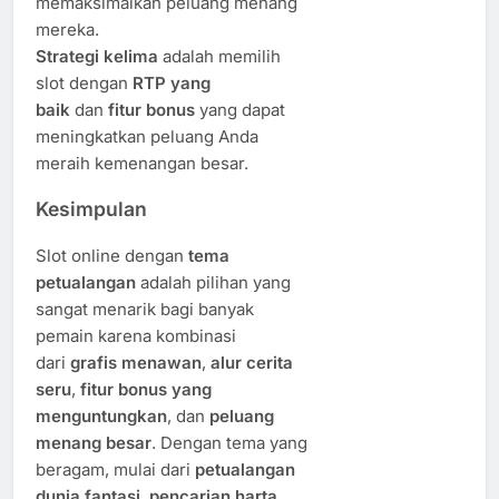
memaksimalkan peluang menang
mereka.
Strategi kelima
adalah memilih
slot dengan
RTP yang
baik
dan
fitur bonus
yang dapat
meningkatkan peluang Anda
meraih kemenangan besar.
Kesimpulan
Slot online dengan
tema
petualangan
adalah pilihan yang
sangat menarik bagi banyak
pemain karena kombinasi
dari
grafis menawan
,
alur cerita
seru
,
fitur bonus yang
menguntungkan
, dan
peluang
menang besar
. Dengan tema yang
beragam, mulai dari
petualangan
dunia fantasi
,
pencarian harta