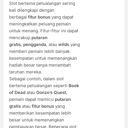
Slot bertema petualangan sering
kali dilengkapi dengan
berbagai
fitur bonus
yang dapat
meningkatkan peluang pemain
untuk menang. Fitur-fitur ini dapat
mencakup
putaran
gratis
,
pengganda
, atau
wilds
yang
memberi pemain lebih banyak
kesempatan untuk memenangkan
hadiah besar tanpa menambah
taruhan mereka.
Sebagai contoh, dalam slot
bertema petualangan seperti
Book
of Dead
atau
Gonzo’s Quest
,
pemain dapat memicu
putaran
gratis
atau
fitur bonus
yang
memberikan kesempatan lebih
besar untuk memenangkan
pembayaran besar. Beberapa slot