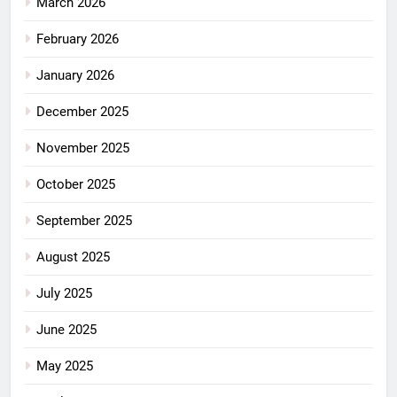
March 2026
February 2026
January 2026
December 2025
November 2025
October 2025
September 2025
August 2025
July 2025
June 2025
May 2025