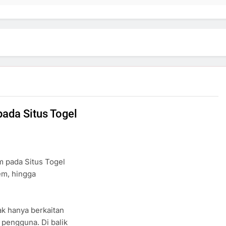
ada Situs Togel
m pada Situs Togel
em, hingga
k hanya berkaitan
h pengguna. Di balik