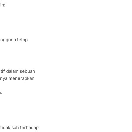
in:
engguna tetap
itif dalam sebuah
sanya menerapkan
:
tidak sah terhadap