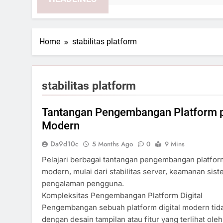
Home
stabilitas platform
stabilitas platform
Tantangan Pengembangan Platform p
Modern
Da9d10c
5 Months Ago
0
9 Mins
Pelajari berbagai tantangan pengembangan platfor
modern, mulai dari stabilitas server, keamanan sist
pengalaman pengguna.
Kompleksitas Pengembangan Platform Digital
Pengembangan sebuah platform digital modern tida
dengan desain tampilan atau fitur yang terlihat ole