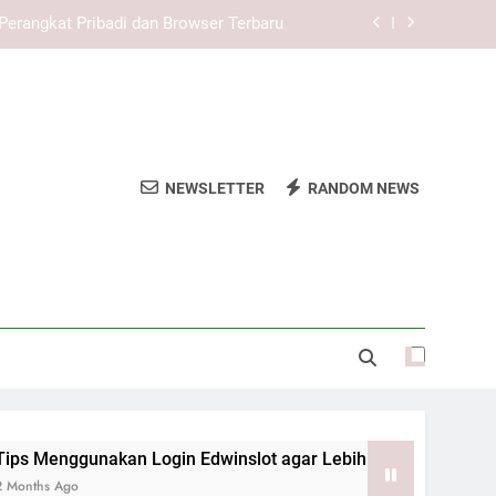
erangkat Pribadi dan Browser Terbaru
ih Efisien, Aman, dan Mudah Dipahami
ng Ingin Akses Lebih Aman dan Praktis
ink Alternatif di Android dan iPhone
NEWSLETTER
RANDOM NEWS
erangkat Pribadi dan Browser Terbaru
ih Efisien, Aman, dan Mudah Dipahami
ng Ingin Akses Lebih Aman dan Praktis
akan Login Edwinslot agar Lebih Efisien, Aman, dan Mudah 