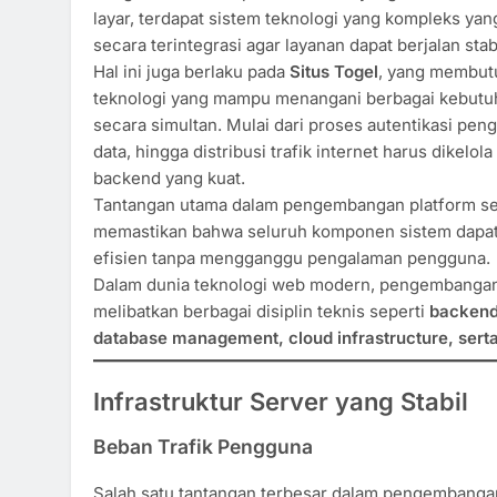
layar, terdapat sistem teknologi yang kompleks yan
secara terintegrasi agar layanan dapat berjalan stabi
Hal ini juga berlaku pada
Situs Togel
, yang membutu
teknologi yang mampu menangani berbagai kebutu
secara simultan. Mulai dari proses autentikasi pen
data, hingga distribusi trafik internet harus dikelol
backend yang kuat.
Tantangan utama dalam pengembangan platform sepe
memastikan bahwa seluruh komponen sistem dapat
efisien tanpa mengganggu pengalaman pengguna.
Dalam dunia teknologi web modern, pengembangan
melibatkan berbagai disiplin teknis seperti
backend
database management, cloud infrastructure, sert
Infrastruktur Server yang Stabil
Beban Trafik Pengguna
Salah satu tantangan terbesar dalam pengembangan 