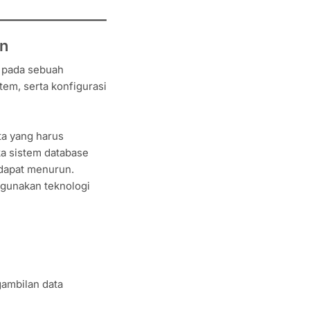
en
 pada sebuah
tem, serta konfigurasi
ta yang harus
ka sistem database
 dapat menurun.
gunakan teknologi
ambilan data