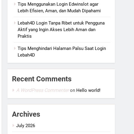
Tips Menggunakan Login Edwinslot agar
Lebih Efisien, Aman, dan Mudah Dipahami
Lebah4D Login Tanpa Ribet untuk Pengguna
Aktif yang Ingin Akses Lebih Aman dan
Praktis
Tips Menghindari Halaman Palsu Saat Login
Lebah4D
Recent Comments
A WordPress Commenter
on
Hello world!
Archives
July 2026