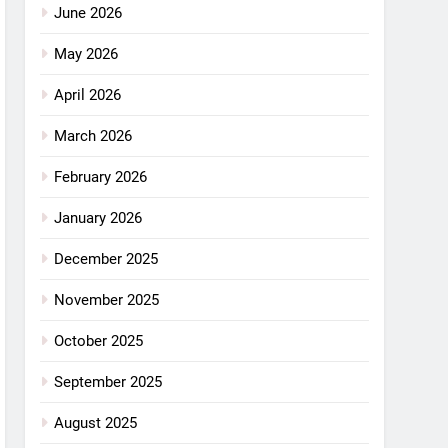
June 2026
May 2026
April 2026
March 2026
February 2026
January 2026
December 2025
November 2025
October 2025
September 2025
August 2025