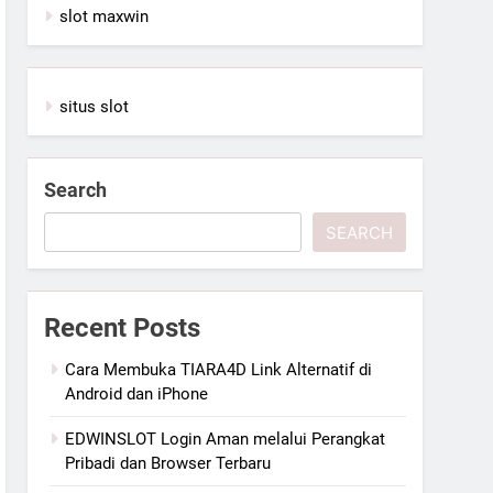
slot maxwin
situs slot
Search
SEARCH
Recent Posts
Cara Membuka TIARA4D Link Alternatif di
Android dan iPhone
EDWINSLOT Login Aman melalui Perangkat
Pribadi dan Browser Terbaru