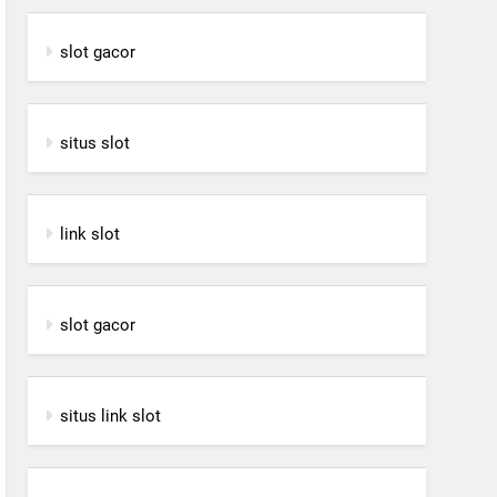
slot gacor
situs slot
link slot
slot gacor
situs link slot