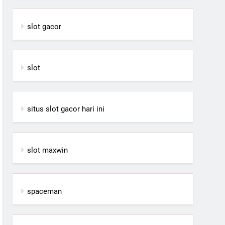
slot gacor
slot
situs slot gacor hari ini
slot maxwin
spaceman