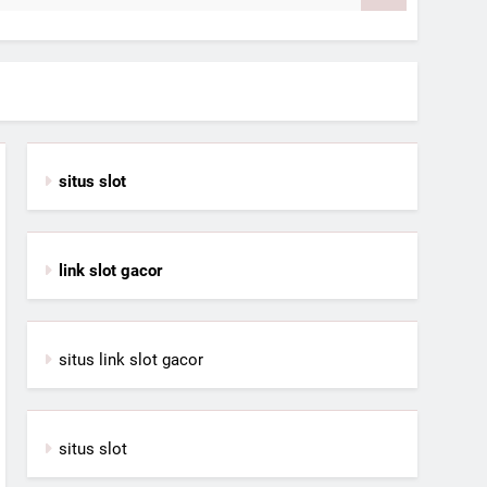
situs slot
link slot gacor
situs link slot gacor
situs slot