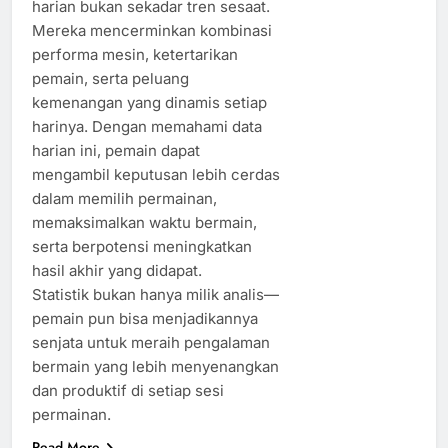
harian bukan sekadar tren sesaat.
Mereka mencerminkan kombinasi
performa mesin, ketertarikan
pemain, serta peluang
kemenangan yang dinamis setiap
harinya. Dengan memahami data
harian ini, pemain dapat
mengambil keputusan lebih cerdas
dalam memilih permainan,
memaksimalkan waktu bermain,
serta berpotensi meningkatkan
hasil akhir yang didapat.
Statistik bukan hanya milik analis—
pemain pun bisa menjadikannya
senjata untuk meraih pengalaman
bermain yang lebih menyenangkan
dan produktif di setiap sesi
permainan.
Read More