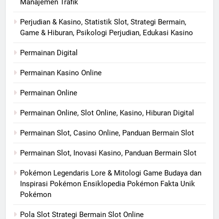
Manajemen Trafik
Perjudian & Kasino, Statistik Slot, Strategi Bermain,
Game & Hiburan, Psikologi Perjudian, Edukasi Kasino
Permainan Digital
Permainan Kasino Online
Permainan Online
Permainan Online, Slot Online, Kasino, Hiburan Digital
Permainan Slot, Casino Online, Panduan Bermain Slot
Permainan Slot, Inovasi Kasino, Panduan Bermain Slot
Pokémon Legendaris Lore & Mitologi Game Budaya dan
Inspirasi Pokémon Ensiklopedia Pokémon Fakta Unik
Pokémon
Pola Slot Strategi Bermain Slot Online