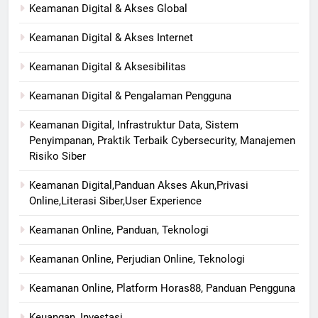
Keamanan Digital & Akses Global
Keamanan Digital & Akses Internet
Keamanan Digital & Aksesibilitas
Keamanan Digital & Pengalaman Pengguna
Keamanan Digital, Infrastruktur Data, Sistem
Penyimpanan, Praktik Terbaik Cybersecurity, Manajemen
Risiko Siber
Keamanan Digital,Panduan Akses Akun,Privasi
Online,Literasi Siber,User Experience
Keamanan Online, Panduan, Teknologi
Keamanan Online, Perjudian Online, Teknologi
Keamanan Online, Platform Horas88, Panduan Pengguna
Keuangan, Investasi