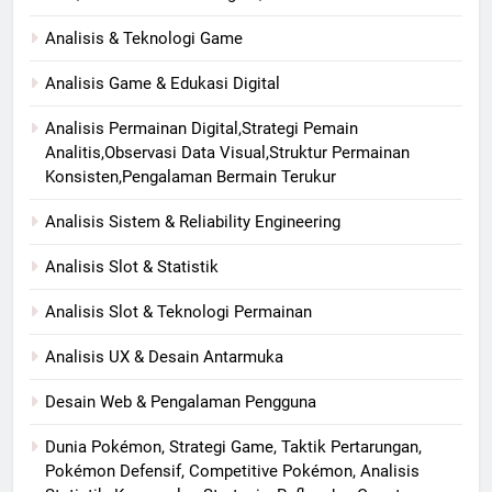
Analisis & Teknologi Game
Analisis Game & Edukasi Digital
Analisis Permainan Digital,Strategi Pemain
Analitis,Observasi Data Visual,Struktur Permainan
Konsisten,Pengalaman Bermain Terukur
Analisis Sistem & Reliability Engineering
Analisis Slot & Statistik
Analisis Slot & Teknologi Permainan
Analisis UX & Desain Antarmuka
Desain Web & Pengalaman Pengguna
Dunia Pokémon, Strategi Game, Taktik Pertarungan,
Pokémon Defensif, Competitive Pokémon, Analisis