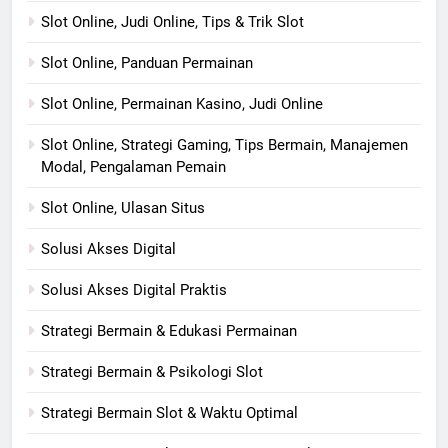
Slot Online, Judi Online, Tips & Trik Slot
Slot Online, Panduan Permainan
Slot Online, Permainan Kasino, Judi Online
Slot Online, Strategi Gaming, Tips Bermain, Manajemen
Modal, Pengalaman Pemain
Slot Online, Ulasan Situs
Solusi Akses Digital
Solusi Akses Digital Praktis
Strategi Bermain & Edukasi Permainan
Strategi Bermain & Psikologi Slot
Strategi Bermain Slot & Waktu Optimal