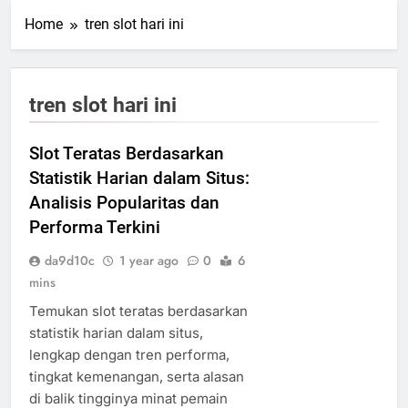
Home
tren slot hari ini
tren slot hari ini
Slot Teratas Berdasarkan
Statistik Harian dalam Situs:
Analisis Popularitas dan
Performa Terkini
da9d10c
1 year ago
0
6
mins
Temukan slot teratas berdasarkan
statistik harian dalam situs,
lengkap dengan tren performa,
tingkat kemenangan, serta alasan
di balik tingginya minat pemain