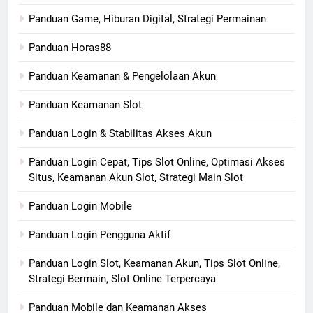
Panduan Game, Hiburan Digital, Strategi Permainan
Panduan Horas88
Panduan Keamanan & Pengelolaan Akun
Panduan Keamanan Slot
Panduan Login & Stabilitas Akses Akun
Panduan Login Cepat, Tips Slot Online, Optimasi Akses
Situs, Keamanan Akun Slot, Strategi Main Slot
Panduan Login Mobile
Panduan Login Pengguna Aktif
Panduan Login Slot, Keamanan Akun, Tips Slot Online,
Strategi Bermain, Slot Online Terpercaya
Panduan Mobile dan Keamanan Akses