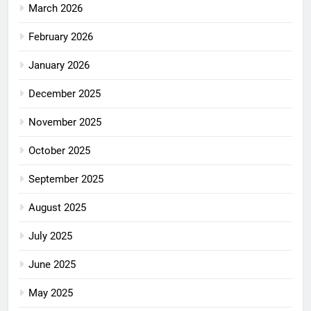
March 2026
February 2026
January 2026
December 2025
November 2025
October 2025
September 2025
August 2025
July 2025
June 2025
May 2025