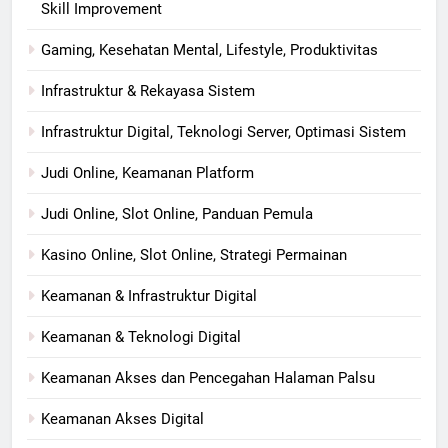
Skill Improvement
Gaming, Kesehatan Mental, Lifestyle, Produktivitas
Infrastruktur & Rekayasa Sistem
Infrastruktur Digital, Teknologi Server, Optimasi Sistem
Judi Online, Keamanan Platform
Judi Online, Slot Online, Panduan Pemula
Kasino Online, Slot Online, Strategi Permainan
Keamanan & Infrastruktur Digital
Keamanan & Teknologi Digital
Keamanan Akses dan Pencegahan Halaman Palsu
Keamanan Akses Digital