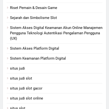
Riset Pemain & Desain Game
Sejarah dan Simbolisme Slot
Sistem Akses Digital Keamanan Akun Online Manajemen
Pengguna Teknologi Autentikasi Pengalaman Pengguna
(UX)
Sistem Akses Platform Digital
Sistem Keamanan Platform Digital
situs judi
situs judi slot
situs judi slot gacor
situs judi slot online
situs slot