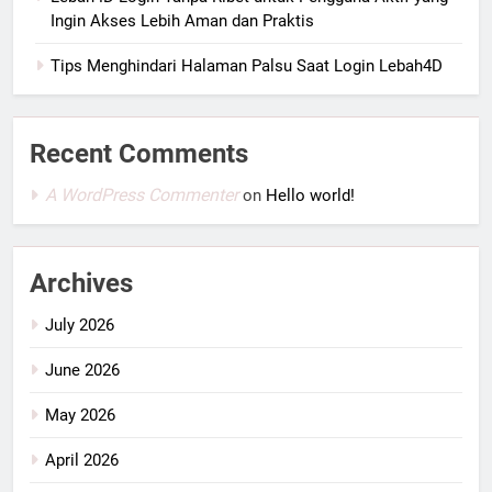
Ingin Akses Lebih Aman dan Praktis
Tips Menghindari Halaman Palsu Saat Login Lebah4D
Recent Comments
A WordPress Commenter
on
Hello world!
Archives
July 2026
June 2026
May 2026
April 2026