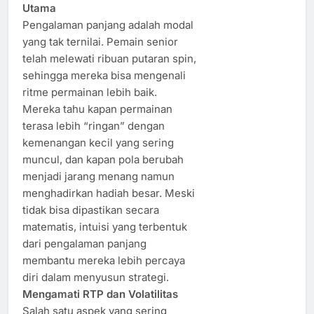
Utama
Pengalaman panjang adalah modal
yang tak ternilai. Pemain senior
telah melewati ribuan putaran spin,
sehingga mereka bisa mengenali
ritme permainan lebih baik.
Mereka tahu kapan permainan
terasa lebih “ringan” dengan
kemenangan kecil yang sering
muncul, dan kapan pola berubah
menjadi jarang menang namun
menghadirkan hadiah besar. Meski
tidak bisa dipastikan secara
matematis, intuisi yang terbentuk
dari pengalaman panjang
membantu mereka lebih percaya
diri dalam menyusun strategi.
Mengamati RTP dan Volatilitas
Salah satu aspek yang sering