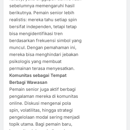
sebelumnya memengaruhi hasil
berikutnya. Pemain senior lebih
realistis: mereka tahu setiap spin
bersifat independen, tetapi tetap
bisa mengidentifikasi tren
berdasarkan frekuensi simbol yang
muncul. Dengan pemahaman ini,
mereka bisa menghindari jebakan
psikologis yang membuat
permainan terasa menyesatkan.
Komunitas sebagai Tempat
Berbagi Wawasan
Pemain senior juga aktif berbagi
pengalaman mereka di komunitas
online. Diskusi mengenai pola
spin, volatilitas, hingga strategi
pengelolaan modal sering menjadi
topik utama. Bagi pemain baru,