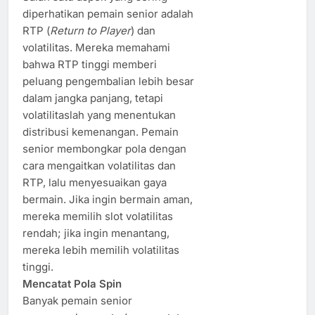
diperhatikan pemain senior adalah
RTP (
Return to Player
) dan
volatilitas. Mereka memahami
bahwa RTP tinggi memberi
peluang pengembalian lebih besar
dalam jangka panjang, tetapi
volatilitaslah yang menentukan
distribusi kemenangan. Pemain
senior membongkar pola dengan
cara mengaitkan volatilitas dan
RTP, lalu menyesuaikan gaya
bermain. Jika ingin bermain aman,
mereka memilih slot volatilitas
rendah; jika ingin menantang,
mereka lebih memilih volatilitas
tinggi.
Mencatat Pola Spin
Banyak pemain senior