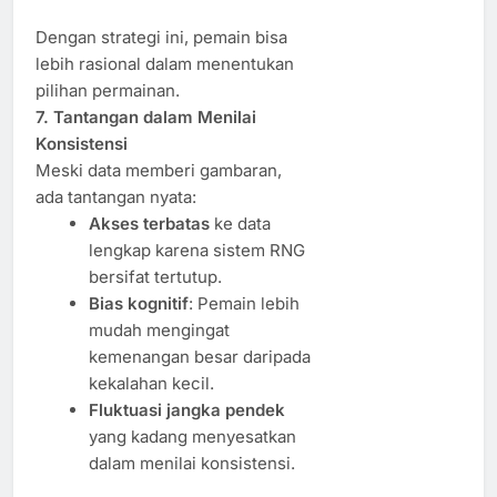
Dengan strategi ini, pemain bisa
lebih rasional dalam menentukan
pilihan permainan.
7. Tantangan dalam Menilai
Konsistensi
Meski data memberi gambaran,
ada tantangan nyata:
Akses terbatas
ke data
lengkap karena sistem RNG
bersifat tertutup.
Bias kognitif
: Pemain lebih
mudah mengingat
kemenangan besar daripada
kekalahan kecil.
Fluktuasi jangka pendek
yang kadang menyesatkan
dalam menilai konsistensi.