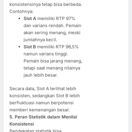
konsistensinya tetap bisa berbeda.
Contohnya:
Slot A
memiliki RTP 97%
dan varians rendah. Pemain
akan sering menang, meski
jumlahnya kecil.
Slot B
memiliki RTP 96,5%
namun varians tinggi.
Pemain bisa jarang menang,
tetapi saat menang nilainya
jauh lebih besar.
Secara data, Slot A terlihat lebih
konsisten, sedangkan Slot B lebih
berfluktuasi namun berpotensi
memberi kemenangan besar.
5. Peran Statistik dalam Menilai
Konsistensi
Pendekatan statistik bisa