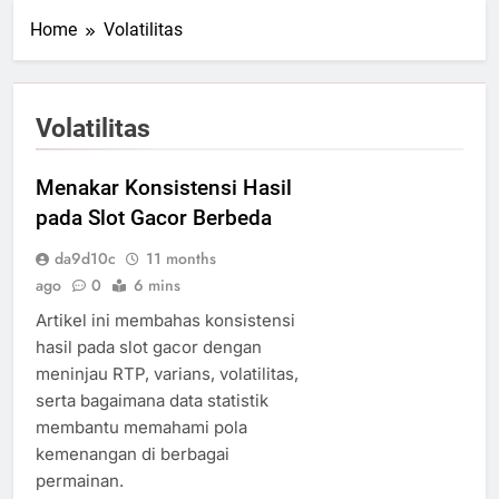
Home
Volatilitas
Volatilitas
Menakar Konsistensi Hasil
pada Slot Gacor Berbeda
da9d10c
11 months
ago
0
6 mins
Artikel ini membahas konsistensi
hasil pada slot gacor dengan
meninjau RTP, varians, volatilitas,
serta bagaimana data statistik
membantu memahami pola
kemenangan di berbagai
permainan.