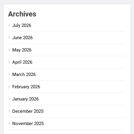
Archives
July 2026
June 2026
May 2026
April 2026
March 2026
February 2026
January 2026
December 2025
November 2025