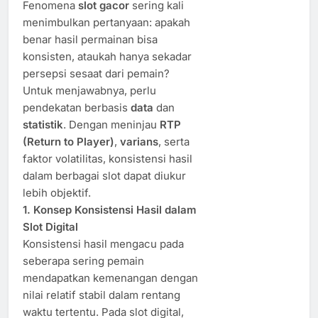
Fenomena
slot gacor
sering kali
menimbulkan pertanyaan: apakah
benar hasil permainan bisa
konsisten, ataukah hanya sekadar
persepsi sesaat dari pemain?
Untuk menjawabnya, perlu
pendekatan berbasis
data
dan
statistik
. Dengan meninjau
RTP
(Return to Player)
,
varians
, serta
faktor volatilitas, konsistensi hasil
dalam berbagai slot dapat diukur
lebih objektif.
1. Konsep Konsistensi Hasil dalam
Slot Digital
Konsistensi hasil mengacu pada
seberapa sering pemain
mendapatkan kemenangan dengan
nilai relatif stabil dalam rentang
waktu tertentu. Pada slot digital,