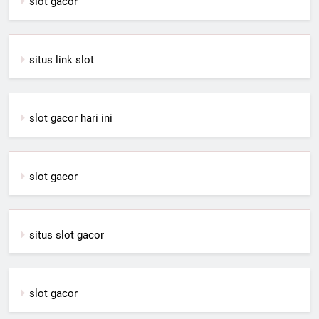
slot gacor
situs link slot
slot gacor hari ini
slot gacor
situs slot gacor
slot gacor