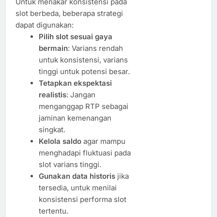
Untuk menakar konsistensi pada
slot berbeda, beberapa strategi
dapat digunakan:
Pilih slot sesuai gaya
bermain
: Varians rendah
untuk konsistensi, varians
tinggi untuk potensi besar.
Tetapkan ekspektasi
realistis
: Jangan
menganggap RTP sebagai
jaminan kemenangan
singkat.
Kelola saldo
agar mampu
menghadapi fluktuasi pada
slot varians tinggi.
Gunakan data historis
jika
tersedia, untuk menilai
konsistensi performa slot
tertentu.