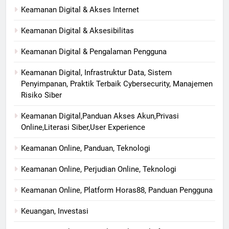
Keamanan Digital & Akses Internet
Keamanan Digital & Aksesibilitas
Keamanan Digital & Pengalaman Pengguna
Keamanan Digital, Infrastruktur Data, Sistem
Penyimpanan, Praktik Terbaik Cybersecurity, Manajemen
Risiko Siber
Keamanan Digital,Panduan Akses Akun,Privasi
Online,Literasi Siber,User Experience
Keamanan Online, Panduan, Teknologi
Keamanan Online, Perjudian Online, Teknologi
Keamanan Online, Platform Horas88, Panduan Pengguna
Keuangan, Investasi