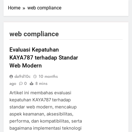
Home
web compliance
web compliance
Evaluasi Kepatuhan
KAYA787 terhadap Standar
Web Modern
da9d10c
10 months
ago
0
8 mins
Artikel ini membahas evaluasi
kepatuhan KAYA787 terhadap
standar web modern, mencakup
aspek keamanan, aksesibilitas,
performa, dan kompatibilitas, serta
bagaimana implementasi teknologi