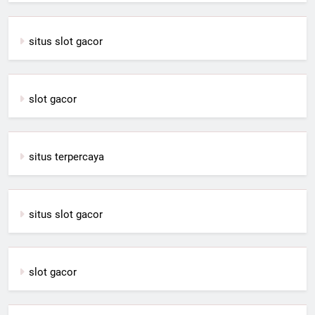
situs slot gacor
slot gacor
situs terpercaya
situs slot gacor
slot gacor