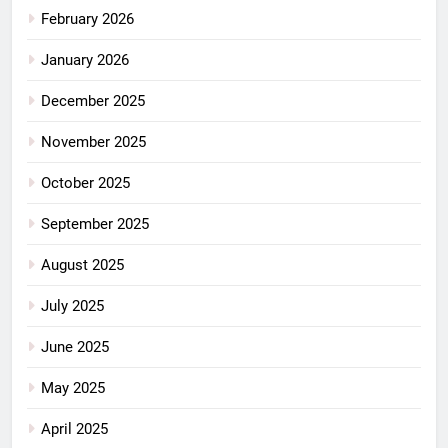
February 2026
January 2026
December 2025
November 2025
October 2025
September 2025
August 2025
July 2025
June 2025
May 2025
April 2025