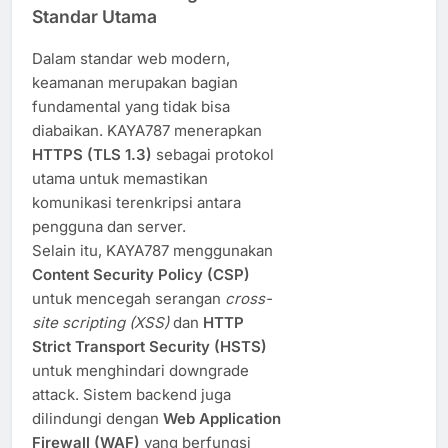
Standar Utama
Dalam standar web modern,
keamanan merupakan bagian
fundamental yang tidak bisa
diabaikan. KAYA787 menerapkan
HTTPS (TLS 1.3)
sebagai protokol
utama untuk memastikan
komunikasi terenkripsi antara
pengguna dan server.
Selain itu, KAYA787 menggunakan
Content Security Policy (CSP)
untuk mencegah serangan
cross-
site scripting (XSS)
dan
HTTP
Strict Transport Security (HSTS)
untuk menghindari downgrade
attack. Sistem backend juga
dilindungi dengan
Web Application
Firewall (WAF)
yang berfungsi