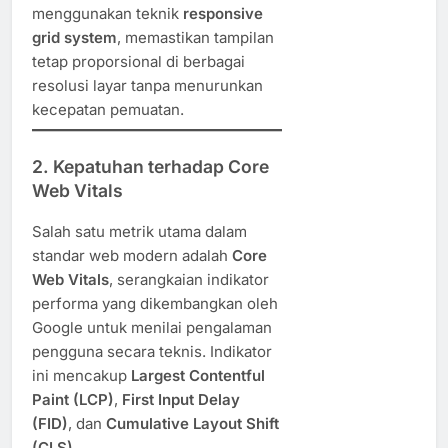
menggunakan teknik
responsive
grid system
, memastikan tampilan
tetap proporsional di berbagai
resolusi layar tanpa menurunkan
kecepatan pemuatan.
2. Kepatuhan terhadap Core
Web Vitals
Salah satu metrik utama dalam
standar web modern adalah
Core
Web Vitals
, serangkaian indikator
performa yang dikembangkan oleh
Google untuk menilai pengalaman
pengguna secara teknis. Indikator
ini mencakup
Largest Contentful
Paint (LCP)
,
First Input Delay
(FID)
, dan
Cumulative Layout Shift
(CLS)
.