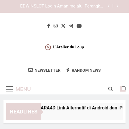
Skip
Tips Menggunakan Login Edwinslot agar Lebih
to
Efisien, Aman, dan Mudah Dipahami
content
Lebah4D Login Tanpa Ribet untuk Pengguna Aktif
yang Ingin Akses Lebih Aman dan Praktis
Cara Membuka TIARA4D Link Alternatif di
Android dan iPhone
EDWINSLOT Login Aman melalui Perangkat
Pribadi dan Browser Terbaru
Tips Menggunakan Login Edwinslot agar Lebih
Efisien, Aman, dan Mudah Dipahami
L'Atelier Du Loup
Dapatkan Inspirasi Dari Desain Dan Karya
Lebah4D Login Tanpa Ribet untuk Pengguna Aktif
NEWSLETTER
RANDOM NEWS
yang Ingin Akses Lebih Aman dan Praktis
Seni Di L’Atelier Du Loup.
MENU
ra Membuka TIARA4D Link Alternatif di Android dan iPhone
HEADLINES
Weeks Ago