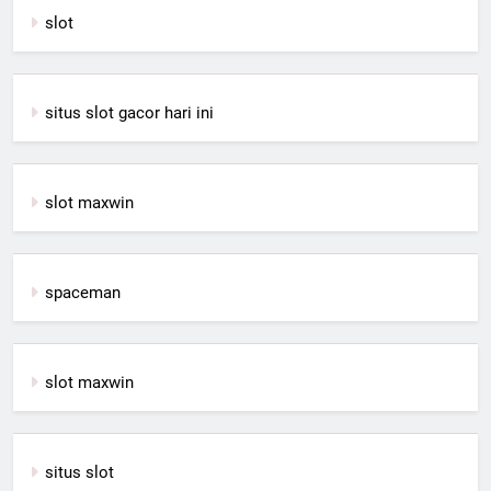
slot
situs slot gacor hari ini
slot maxwin
spaceman
slot maxwin
situs slot