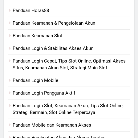
Panduan Horas88
Panduan Keamanan & Pengelolaan Akun
Panduan Keamanan Slot
Panduan Login & Stabilitas Akses Akun
Panduan Login Cepat, Tips Slot Online, Optimasi Akses
Situs, Keamanan Akun Slot, Strategi Main Slot
Panduan Login Mobile
Panduan Login Pengguna Aktif
Panduan Login Slot, Keamanan Akun, Tips Slot Online,
Strategi Bermain, Slot Online Terpercaya
Panduan Mobile dan Keamanan Akses
Panduan Pembuatan Akun dan Akses Teratur