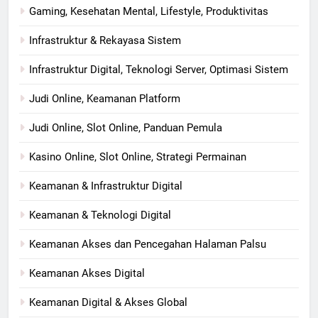
Gaming, Kesehatan Mental, Lifestyle, Produktivitas
Infrastruktur & Rekayasa Sistem
Infrastruktur Digital, Teknologi Server, Optimasi Sistem
Judi Online, Keamanan Platform
Judi Online, Slot Online, Panduan Pemula
Kasino Online, Slot Online, Strategi Permainan
Keamanan & Infrastruktur Digital
Keamanan & Teknologi Digital
Keamanan Akses dan Pencegahan Halaman Palsu
Keamanan Akses Digital
Keamanan Digital & Akses Global