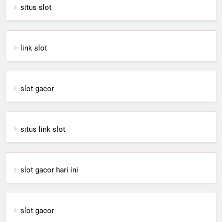
situs slot
link slot
slot gacor
situs link slot
slot gacor hari ini
slot gacor