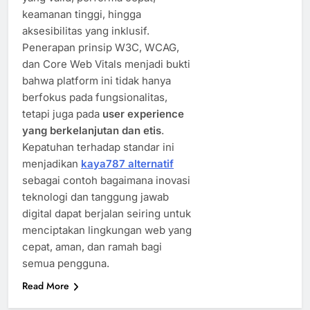
keamanan tinggi, hingga
aksesibilitas yang inklusif.
Penerapan prinsip W3C, WCAG,
dan Core Web Vitals menjadi bukti
bahwa platform ini tidak hanya
berfokus pada fungsionalitas,
tetapi juga pada
user experience
yang berkelanjutan dan etis
.
Kepatuhan terhadap standar ini
menjadikan
kaya787 alternatif
sebagai contoh bagaimana inovasi
teknologi dan tanggung jawab
digital dapat berjalan seiring untuk
menciptakan lingkungan web yang
cepat, aman, dan ramah bagi
semua pengguna.
Read More