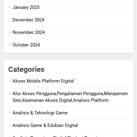
January 2025
December 2024
November 2024
October 2024
Categories
Akses Mobile Platform Digital
Alur Akses Pengguna,Pengalaman Pengguna,Manajemen
Sesi,Keamanan Akses Digital,Analisis Platform
Analisis & Teknologi Game
Analisis Game & Edukasi Digital