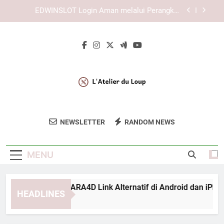
Skip
Tips Menggunakan Login Edwinslot agar Lebih
to
Efisien, Aman, dan Mudah Dipahami
content
Lebah4D Login Tanpa Ribet untuk Pengguna Aktif
yang Ingin Akses Lebih Aman dan Praktis
Cara Membuka TIARA4D Link Alternatif di
Android dan iPhone
EDWINSLOT Login Aman melalui Perangkat
Pribadi dan Browser Terbaru
Tips Menggunakan Login Edwinslot agar Lebih
Efisien, Aman, dan Mudah Dipahami
L'Atelier Du Loup
Dapatkan Inspirasi Dari Desain Dan Karya
Lebah4D Login Tanpa Ribet untuk Pengguna Aktif
NEWSLETTER
RANDOM NEWS
yang Ingin Akses Lebih Aman dan Praktis
Seni Di L’Atelier Du Loup.
MENU
ra Membuka TIARA4D Link Alternatif di Android dan iPhone
HEADLINES
Weeks Ago