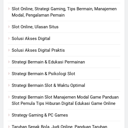
Slot Online, Strategi Gaming, Tips Bermain, Manajemen
Modal, Pengalaman Pemain
Slot Online, Ulasan Situs
Solusi Akses Digital
Solusi Akses Digital Praktis
Strategi Bermain & Edukasi Permainan
Strategi Bermain & Psikologi Slot
Strategi Bermain Slot & Waktu Optimal
Strategi Bermain Slot Manajemen Modal Game Panduan
Slot Pemula Tips Hiburan Digital Edukasi Game Online
Strategy Gaming & PC Games
Taruhan Sepak Bola, Judi Online, Panduan Taruhan