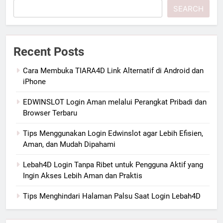
SEARCH
Recent Posts
Cara Membuka TIARA4D Link Alternatif di Android dan
iPhone
EDWINSLOT Login Aman melalui Perangkat Pribadi dan
Browser Terbaru
Tips Menggunakan Login Edwinslot agar Lebih Efisien,
Aman, dan Mudah Dipahami
Lebah4D Login Tanpa Ribet untuk Pengguna Aktif yang
Ingin Akses Lebih Aman dan Praktis
Tips Menghindari Halaman Palsu Saat Login Lebah4D