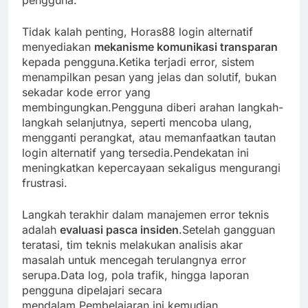
pengguna.
Tidak kalah penting, Horas88 login alternatif
menyediakan
mekanisme komunikasi transparan
kepada pengguna.Ketika terjadi error, sistem
menampilkan pesan yang jelas dan solutif, bukan
sekadar kode error yang
membingungkan.Pengguna diberi arahan langkah-
langkah selanjutnya, seperti mencoba ulang,
mengganti perangkat, atau memanfaatkan tautan
login alternatif yang tersedia.Pendekatan ini
meningkatkan kepercayaan sekaligus mengurangi
frustrasi.
Langkah terakhir dalam manajemen error teknis
adalah
evaluasi pasca insiden
.Setelah gangguan
teratasi, tim teknis melakukan analisis akar
masalah untuk mencegah terulangnya error
serupa.Data log, pola trafik, hingga laporan
pengguna dipelajari secara
mendalam.Pembelajaran ini kemudian