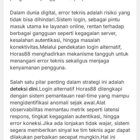
Dalam dunia digital, error teknis adalah risiko yang
tidak bisa dihindari.Sistem login, sebagai pintu
masuk utama ke layanan online, rentan terhadap
berbagai gangguan seperti kegagalan server,
kesalahan autentikasi, hingga masalah
konektivitas.Melalui pendekatan login alternatif,
Horas88 menghadirkan mekanisme tangguh untuk
menangani error teknis sekaligus menjaga
kenyamanan pengguna.
Salah satu pilar penting dalam strategi ini adalah
deteksi dini
.Login alternatif Horas88 dilengkapi
dengan sistem pemantauan real-time yang mampu
mengidentifikasi anomali sejak awal.Alat
observabilitas memantau metrik seperti latensi
respons, tingkat kegagalan autentikasi, hingga
error koneksi.Jika ada lonjakan tidak wajar, sistem
segera memberikan sinyal ke tim teknis agar dapat
dilakukan perbaikan secepat mungkin.Hal ini