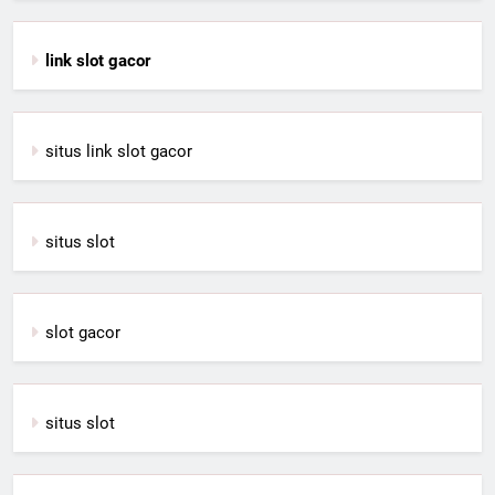
link slot gacor
situs link slot gacor
situs slot
slot gacor
situs slot