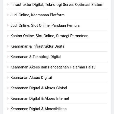
Infrastruktur Digital, Teknologi Server, Optimasi Sistem
Judi Online, Keamanan Platform
Judi Online, Slot Online, Panduan Pemula
Kasino Online, Slot Online, Strategi Permainan
Keamanan & Infrastruktur Digital
Keamanan & Teknologi Digital
Keamanan Akses dan Pencegahan Halaman Palsu
Keamanan Akses Digital
Keamanan Digital & Akses Global
Keamanan Digital & Akses Internet
Keamanan Digital & Aksesibilitas