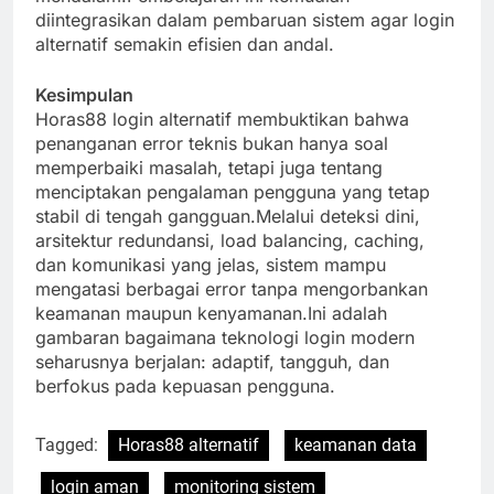
diintegrasikan dalam pembaruan sistem agar login
alternatif semakin efisien dan andal.
Kesimpulan
Horas88 login alternatif membuktikan bahwa
penanganan error teknis bukan hanya soal
memperbaiki masalah, tetapi juga tentang
menciptakan pengalaman pengguna yang tetap
stabil di tengah gangguan.Melalui deteksi dini,
arsitektur redundansi, load balancing, caching,
dan komunikasi yang jelas, sistem mampu
mengatasi berbagai error tanpa mengorbankan
keamanan maupun kenyamanan.Ini adalah
gambaran bagaimana teknologi login modern
seharusnya berjalan: adaptif, tangguh, dan
berfokus pada kepuasan pengguna.
Tagged:
Horas88 alternatif
keamanan data
login aman
monitoring sistem