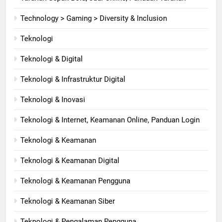
Technology > Gaming > Diversity & Inclusion
Teknologi
Teknologi & Digital
Teknologi & Infrastruktur Digital
Teknologi & Inovasi
Teknologi & Internet, Keamanan Online, Panduan Login
Teknologi & Keamanan
Teknologi & Keamanan Digital
Teknologi & Keamanan Pengguna
Teknologi & Keamanan Siber
Teknologi & Pengalaman Pengguna