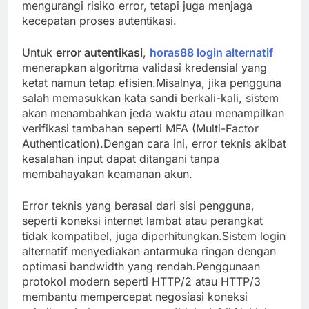
mengurangi risiko error, tetapi juga menjaga
kecepatan proses autentikasi.
Untuk
error autentikasi
,
horas88 login alternatif
menerapkan algoritma validasi kredensial yang
ketat namun tetap efisien.Misalnya, jika pengguna
salah memasukkan kata sandi berkali-kali, sistem
akan menambahkan jeda waktu atau menampilkan
verifikasi tambahan seperti MFA (Multi-Factor
Authentication).Dengan cara ini, error teknis akibat
kesalahan input dapat ditangani tanpa
membahayakan keamanan akun.
Error teknis yang berasal dari sisi pengguna,
seperti koneksi internet lambat atau perangkat
tidak kompatibel, juga diperhitungkan.Sistem login
alternatif menyediakan antarmuka ringan dengan
optimasi bandwidth yang rendah.Penggunaan
protokol modern seperti HTTP/2 atau HTTP/3
membantu mempercepat negosiasi koneksi