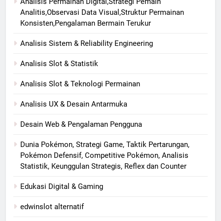
Analisis Permainan Digital,Strategi Pemain
Analitis,Observasi Data Visual,Struktur Permainan
Konsisten,Pengalaman Bermain Terukur
Analisis Sistem & Reliability Engineering
Analisis Slot & Statistik
Analisis Slot & Teknologi Permainan
Analisis UX & Desain Antarmuka
Desain Web & Pengalaman Pengguna
Dunia Pokémon, Strategi Game, Taktik Pertarungan,
Pokémon Defensif, Competitive Pokémon, Analisis
Statistik, Keunggulan Strategis, Reflex dan Counter
Edukasi Digital & Gaming
edwinslot alternatif