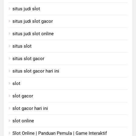
situs judi slot
situs judi slot gacor
situs judi slot online
situs slot
situs slot gacor
situs slot gacor hari ini
slot
slot gacor
slot gacor hari ini
slot online
Slot Online | Panduan Pemula | Game Interaktif