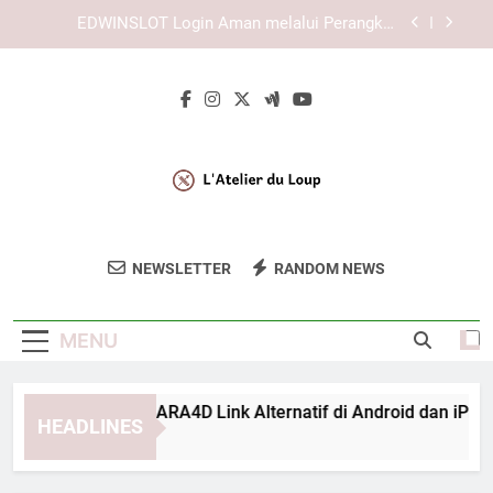
Skip
Tips Menggunakan Login Edwinslot agar Lebih
to
Efisien, Aman, dan Mudah Dipahami
content
Lebah4D Login Tanpa Ribet untuk Pengguna Aktif
yang Ingin Akses Lebih Aman dan Praktis
Cara Membuka TIARA4D Link Alternatif di
Android dan iPhone
EDWINSLOT Login Aman melalui Perangkat
Pribadi dan Browser Terbaru
Tips Menggunakan Login Edwinslot agar Lebih
Efisien, Aman, dan Mudah Dipahami
L'Atelier Du Loup
Dapatkan Inspirasi Dari Desain Dan Karya
Lebah4D Login Tanpa Ribet untuk Pengguna Aktif
NEWSLETTER
RANDOM NEWS
yang Ingin Akses Lebih Aman dan Praktis
Seni Di L’Atelier Du Loup.
MENU
ra Membuka TIARA4D Link Alternatif di Android dan iPhone
HEADLINES
Weeks Ago