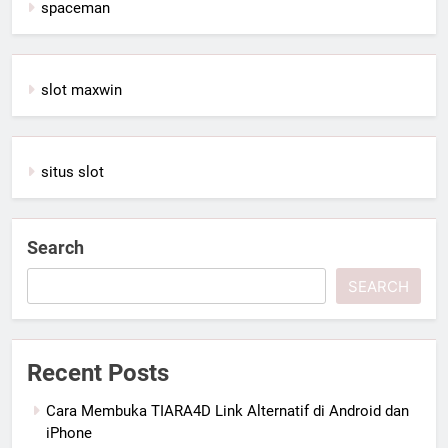
spaceman
slot maxwin
situs slot
Search
SEARCH
Recent Posts
Cara Membuka TIARA4D Link Alternatif di Android dan
iPhone