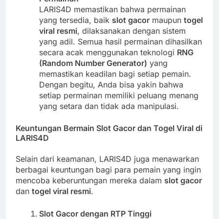
LARIS4D memastikan bahwa permainan
yang tersedia, baik
slot gacor
maupun
togel
viral resmi
, dilaksanakan dengan sistem
yang adil. Semua hasil permainan dihasilkan
secara acak menggunakan teknologi
RNG
(Random Number Generator)
yang
memastikan keadilan bagi setiap pemain.
Dengan begitu, Anda bisa yakin bahwa
setiap permainan memiliki peluang menang
yang setara dan tidak ada manipulasi.
Keuntungan Bermain Slot Gacor dan Togel Viral di
LARIS4D
Selain dari keamanan, LARIS4D juga menawarkan
berbagai keuntungan bagi para pemain yang ingin
mencoba keberuntungan mereka dalam
slot gacor
dan
togel viral resmi
.
Slot Gacor dengan RTP Tinggi