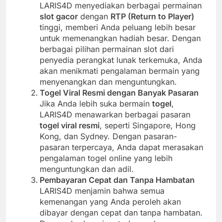
LARIS4D menyediakan berbagai permainan
slot gacor
dengan
RTP (Return to Player)
tinggi, memberi Anda peluang lebih besar
untuk memenangkan hadiah besar. Dengan
berbagai pilihan permainan slot dari
penyedia perangkat lunak terkemuka, Anda
akan menikmati pengalaman bermain yang
menyenangkan dan menguntungkan.
Togel Viral Resmi dengan Banyak Pasaran
Jika Anda lebih suka bermain
togel
,
LARIS4D menawarkan berbagai pasaran
togel viral resmi
, seperti Singapore, Hong
Kong, dan Sydney. Dengan pasaran-
pasaran terpercaya, Anda dapat merasakan
pengalaman togel online yang lebih
menguntungkan dan adil.
Pembayaran Cepat dan Tanpa Hambatan
LARIS4D menjamin bahwa semua
kemenangan yang Anda peroleh akan
dibayar dengan cepat dan tanpa hambatan.