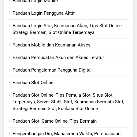
Panduan Login Mobile
Panduan Login Pengguna Aktif
Panduan Login Slot, Keamanan Akun, Tips Slot Online,
Strategi Bermain, Slot Online Terpercaya
Panduan Mobile dan Keamanan Akses
Panduan Pembuatan Akun dan Akses Teratur
Panduan Pengalaman Pengguna Digital
Panduan Slot Online
Panduan Slot Online, Tips Pemula Slot, Situs Slot
Terpercaya, Server Stabil Slot, Keamanan Bermain Slot,
Strategi Bermain Slot, Edukasi Slot Online
Panduan Slot, Game Online, Tips Bermain
Pengembangan Diri, Manajemen Waktu, Perencanaan