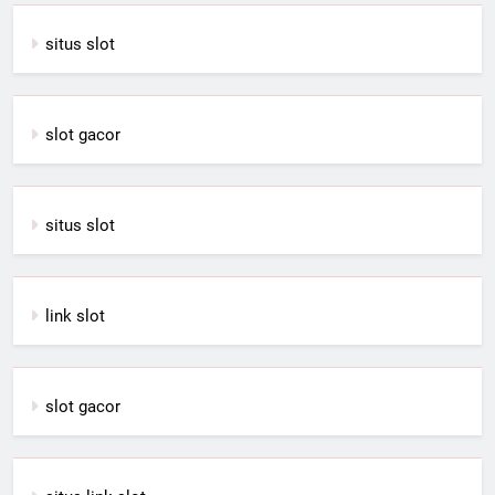
situs slot
slot gacor
situs slot
link slot
slot gacor