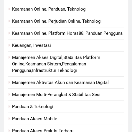
Keamanan Online, Panduan, Teknologi
Keamanan Online, Perjudian Online, Teknologi
Keamanan Online, Platform Horas88, Panduan Pengguna
Keuangan, Investasi
Manajemen Akses Digital,Stabilitas Platform
Online,Keamanan Sistem,Pengalaman
Pengguna,Infrastruktur Teknologi
Manajemen Aktivitas Akun dan Keamanan Digital
Manajemen Multi-Perangkat & Stabilitas Sesi
Panduan & Teknologi
Panduan Akses Mobile
Panduan Akses Praktis Terbaru