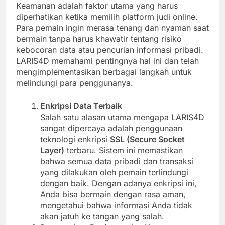
Keamanan adalah faktor utama yang harus
diperhatikan ketika memilih platform judi online.
Para pemain ingin merasa tenang dan nyaman saat
bermain tanpa harus khawatir tentang risiko
kebocoran data atau pencurian informasi pribadi.
LARIS4D memahami pentingnya hal ini dan telah
mengimplementasikan berbagai langkah untuk
melindungi para penggunanya.
Enkripsi Data Terbaik
Salah satu alasan utama mengapa LARIS4D
sangat dipercaya adalah penggunaan
teknologi enkripsi
SSL (Secure Socket
Layer)
terbaru. Sistem ini memastikan
bahwa semua data pribadi dan transaksi
yang dilakukan oleh pemain terlindungi
dengan baik. Dengan adanya enkripsi ini,
Anda bisa bermain dengan rasa aman,
mengetahui bahwa informasi Anda tidak
akan jatuh ke tangan yang salah.