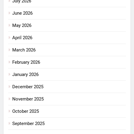
July 2026
June 2026
May 2026
April 2026
March 2026
February 2026
January 2026
December 2025
November 2025
October 2025
September 2025