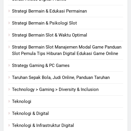
Strategi Bermain & Edukasi Permainan
Strategi Bermain & Psikologi Slot
Strategi Bermain Slot & Waktu Optimal
Strategi Bermain Slot Manajemen Modal Game Panduan
Slot Pemula Tips Hiburan Digital Edukasi Game Online
Strategy Gaming & PC Games
Taruhan Sepak Bola, Judi Online, Panduan Taruhan
Technology > Gaming > Diversity & Inclusion
Teknologi
Teknologi & Digital
Teknologi & Infrastruktur Digital