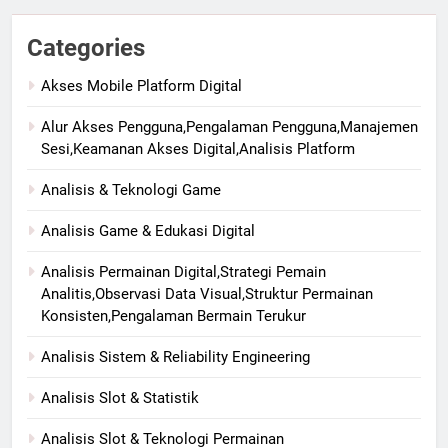
Categories
Akses Mobile Platform Digital
Alur Akses Pengguna,Pengalaman Pengguna,Manajemen
Sesi,Keamanan Akses Digital,Analisis Platform
Analisis & Teknologi Game
Analisis Game & Edukasi Digital
Analisis Permainan Digital,Strategi Pemain
Analitis,Observasi Data Visual,Struktur Permainan
Konsisten,Pengalaman Bermain Terukur
Analisis Sistem & Reliability Engineering
Analisis Slot & Statistik
Analisis Slot & Teknologi Permainan