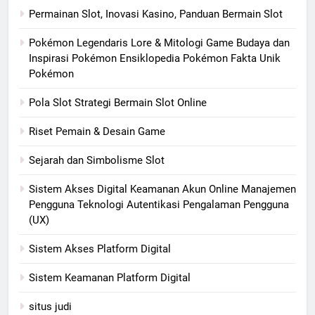
Permainan Slot, Inovasi Kasino, Panduan Bermain Slot
Pokémon Legendaris Lore & Mitologi Game Budaya dan
Inspirasi Pokémon Ensiklopedia Pokémon Fakta Unik
Pokémon
Pola Slot Strategi Bermain Slot Online
Riset Pemain & Desain Game
Sejarah dan Simbolisme Slot
Sistem Akses Digital Keamanan Akun Online Manajemen
Pengguna Teknologi Autentikasi Pengalaman Pengguna
(UX)
Sistem Akses Platform Digital
Sistem Keamanan Platform Digital
situs judi