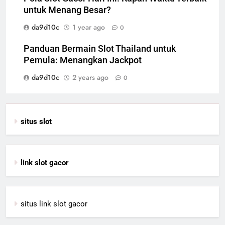
untuk Menang Besar?
da9d10c
1 year ago
0
Panduan Bermain Slot Thailand untuk
Pemula: Menangkan Jackpot
da9d10c
2 years ago
0
situs slot
link slot gacor
situs link slot gacor